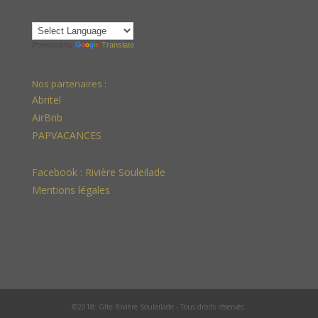
Powered by
Translate
Nos partenaires :
Abritel
AirBnb
PAPVACANCES
Facebook :
Rivière Souleilade
Mentions légales
©2018: Gîte Rivière Souleilade - Tous droits réservés.