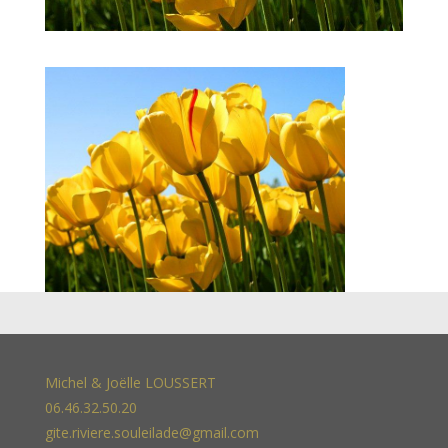
Michel & Joëlle LOUSSERT
06.46.32.50.20
gite.riviere.souleilade@gmail.com