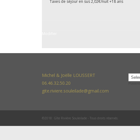
Taxes de séjour en sus 2,02€/nuit +18 ans
Modifier
Michel & Joëlle LOUSSERT
06.46.32.50.20
Powere
gite.riviere.souleilade@gmail.com
©2018: Gîte Rivière Souleilade - Tous droits réservés.