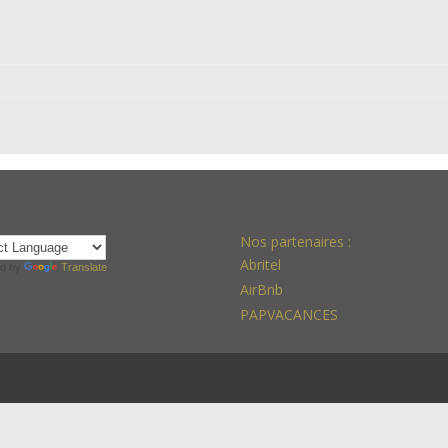
Nos partenaires :
Abritel
d by
Translate
AirBnb
PAPVACANCES