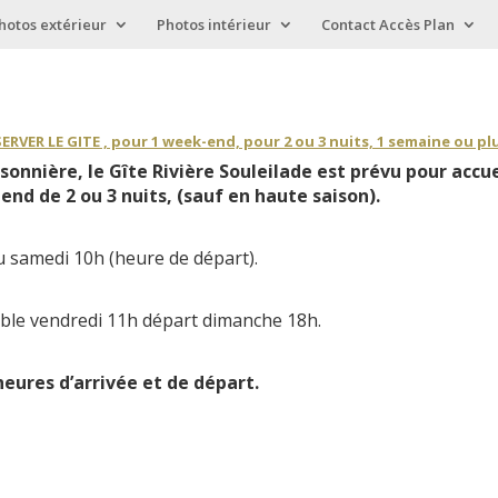
hotos extérieur
Photos intérieur
Contact Accès Plan
ERVER LE GITE , pour 1 week-end, pour 2 ou 3 nuits, 1 semaine ou p
sonnière, le Gîte Rivière Souleilade est prévu pour accue
end de 2 ou 3 nuits, (sauf en haute saison).
au samedi 10h (heure de départ).
sible vendredi 11h départ dimanche 18h.
eures d’arrivée et de départ.