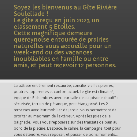
Soyez les bienvenus au Gîte Rivière
Souleilade !
Le gîte a reçu en juin 2023 un
classement 5 Etoiles.
Cette magnifique demeure
quercynoise entourée de prairies
naturelles vous accueille pour un
week-end ou des vacances
inoubliables en famille ou entre
amis, et peut recevoir 12 personnes.
La bâtisse entièrement restaurée, concilie vieilles pierres,
poutres apparentes et confort actuel. Le gîte est climatisé,
équipé de 5 chambres avec leur salle d’eau, piscine chauffée
sécurisée, terrain de pétanque, petit étang privé. Les 2
terrasses avec leur mobilier de jardin vous permettront de
profiter au maximum de l’extérieur. Après les joies de la
baignade, vous vous reposerez sur des transats de bain au
bord de la piscine. L’espace, le calme, la campagne, tout pour
vous détendre, vous reposer, et passer de bons moments…