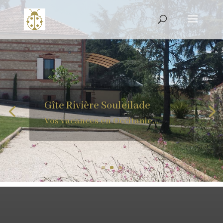
Gîte Rivière Souleilade
Vos vacances en Occitanie…