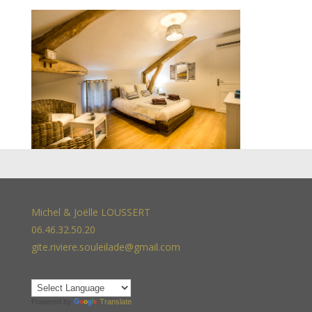
Michel & Joëlle LOUSSERT
06.46.32.50.20
gite.riviere.souleilade@gmail.com
Powered by
Translate