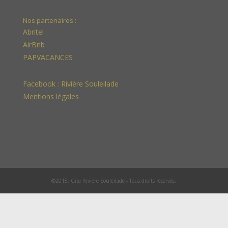
Nos partenaires :
Abritel
AirBnb
PAPVACANCES
Facebook :
Rivière Souleilade
Mentions légales
©2018: Gîte Rivière Souleilade - Tous droits réservés.