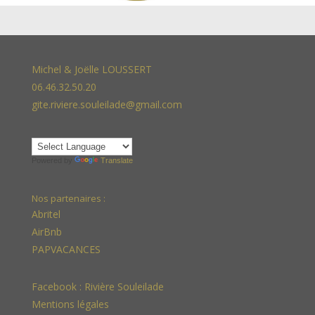
Michel & Joëlle LOUSSERT
06.46.32.50.20
gite.riviere.souleilade@gmail.com
Powered by
Translate
Nos partenaires :
Abritel
AirBnb
PAPVACANCES
Facebook :
Rivière Souleilade
Mentions légales