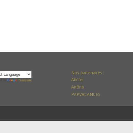
Nos partenaires :
Abritel
d by
Translate
AirBnb
PAPVACANCES