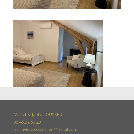
Michel & Joëlle LOUSSERT
06.46.32.50.20
gite.riviere.souleilade@gmail.com