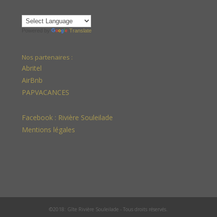
Powered by
Translate
Nos partenaires :
Abritel
AirBnb
PAPVACANCES
Facebook :
Rivière Souleilade
Mentions légales
©2018: Gîte Rivière Souleilade - Tous droits réservés.