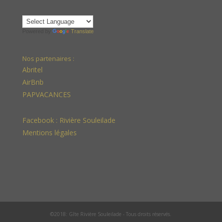
Powered by
Translate
Nos partenaires :
Abritel
AirBnb
PAPVACANCES
Facebook :
Rivière Souleilade
Mentions légales
©2018: Gîte Rivière Souleilade - Tous droits réservés.