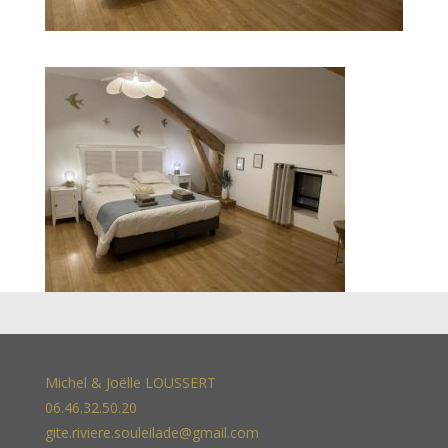
Michel & Joëlle LOUSSERT
06.46.32.50.20
gite.riviere.souleilade@gmail.com