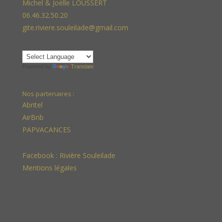
Michel & Joëlle LOUSSERT
06.46.32.50.20
gite.riviere.souleilade@gmail.com
Powered by
Translate
Nos partenaires :
Abritel
AirBnb
PAPVACANCES
Facebook :
Rivière Souleilade
Mentions légales