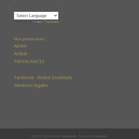
Powered by
Translate
Nos partenaires :
Abritel
AirBnb
PAPVACANCES
Facebook :
Rivière Souleilade
Mentions légales
©2018: Gîte Rivière Souleilade - Tous droits réservés.