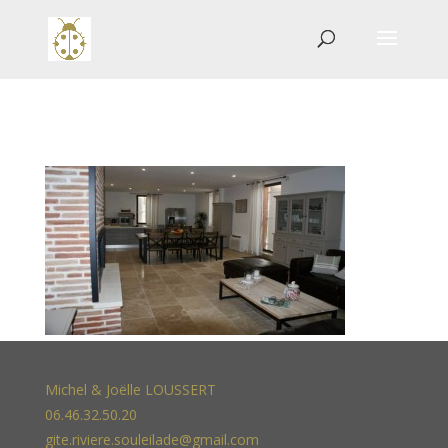
Michel & Joëlle LOUSSERT
06.46.32.50.20
gite.riviere.souleilade@gmail.com