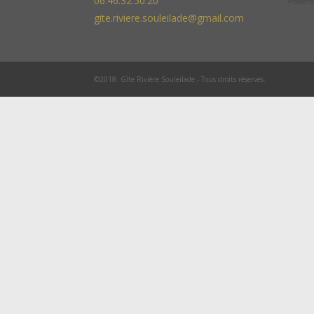
06.46.32.50.20
Powere
gite.riviere.souleilade@gmail.com
©2018: Gîte Rivière Souleilade - Tous droits réservés.