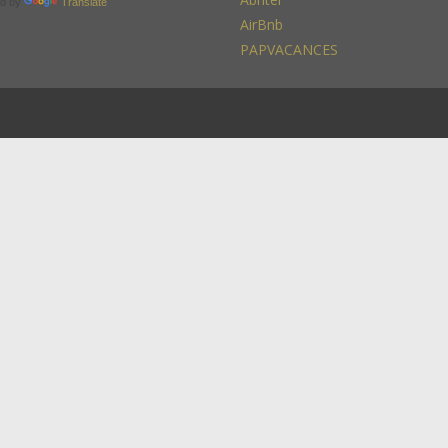
d by
Translate
AirBnb
PAPVACANCES