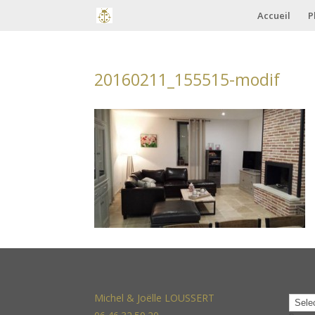
Accueil
P
20160211_155515-modif
Michel & Joëlle LOUSSERT