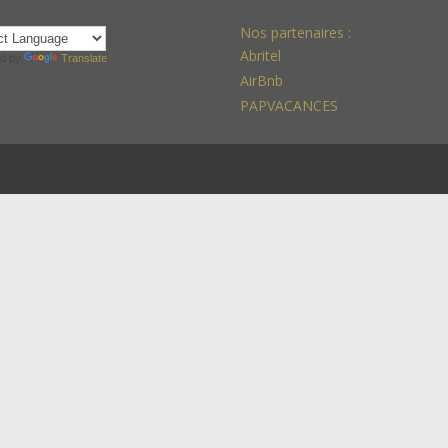
Nos partenaires :
Abritel
d by
Translate
AirBnb
PAPVACANCES