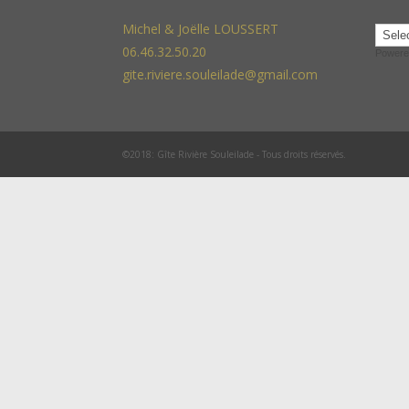
Michel & Joëlle LOUSSERT
06.46.32.50.20
Powere
gite.riviere.souleilade@gmail.com
©2018: Gîte Rivière Souleilade - Tous droits réservés.