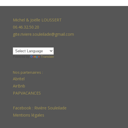
Michel & Joëlle LOUSSERT
06.46.32.50.20
gite.riviere.souleilade@gmail.com
Powered by
Translate
Nos partenaires :
Abritel
AirBnb
PAPVACANCES
Facebook :
Rivière Souleilade
Mentions légales