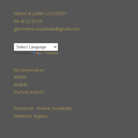
Michel & Joëlle LOUSSERT
06.46.32.50.20
gite.riviere.souleilade@gmail.com
Powered by
Translate
Nos partenaires :
Abritel
AirBnb
PAPVACANCES
Facebook :
Rivière Souleilade
Mentions légales