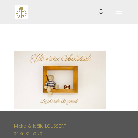
Michel & Joëlle LOUSSERT
06.46.32.50.20