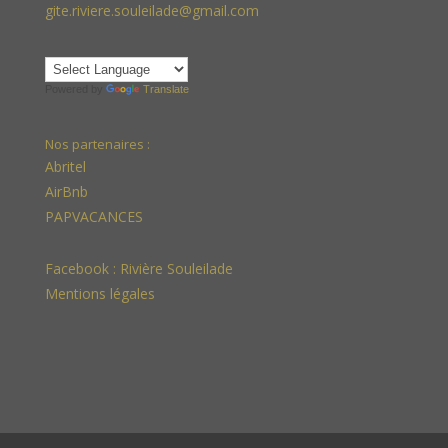
gite.riviere.souleilade@gmail.com
Powered by
Translate
Nos partenaires :
Abritel
AirBnb
PAPVACANCES
Facebook :
Rivière Souleilade
Mentions légales