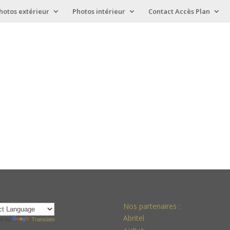
hotos extérieur
Photos intérieur
Contact Accès Plan
Nos partenaires :
Abritel
d by
Translate