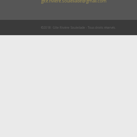
gite.riviere.souleilade@gmail.com
©2018: Gîte Rivière Souleilade - Tous droits réservés.