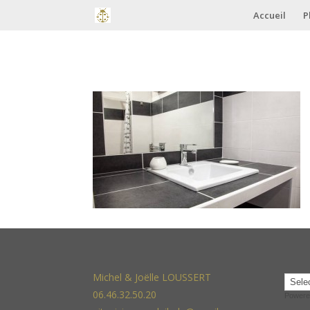
Accueil
P
Michel & Joëlle LOUSSERT
06.46.32.50.20
Powere