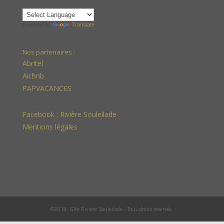
Powered by
Translate
Nos partenaires :
Abritel
AirBnb
PAPVACANCES
Facebook :
Rivière Souleilade
Mentions légales
©2018: Gîte Rivière Souleilade - Tous droits réservés.