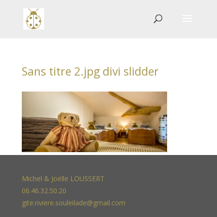
Sans titre 2.jpg divi slidder
Michel & Joëlle LOUSSERT
06.46.32.50.20
gite.riviere.souleilade@gmail.com