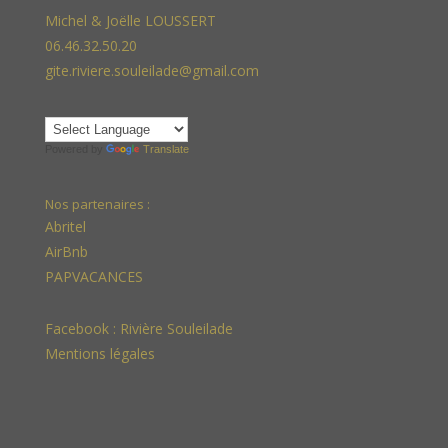
Michel & Joëlle LOUSSERT
06.46.32.50.20
gite.riviere.souleilade@gmail.com
Powered by
Translate
Nos partenaires :
Abritel
AirBnb
PAPVACANCES
Facebook :
Rivière Souleilade
Mentions légales