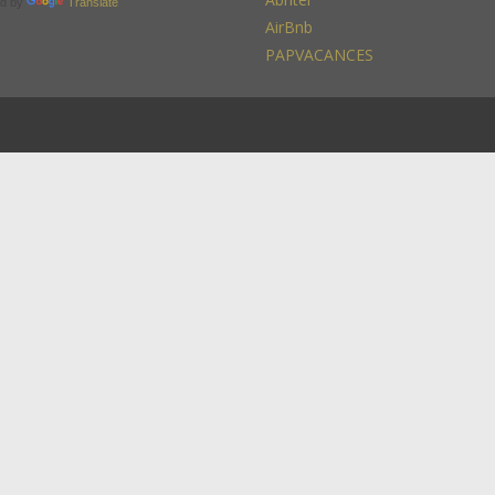
d by
Translate
AirBnb
PAPVACANCES