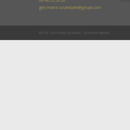
06.46.32.50.20
Powere
gite.riviere.souleilade@gmail.com
©2018: Gîte Rivière Souleilade - Tous droits réservés.