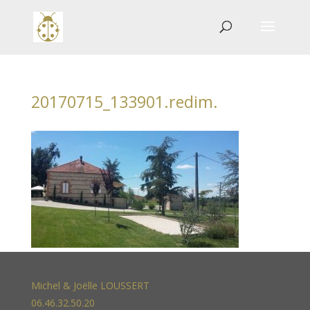
20170715_133901.redim.
Michel & Joëlle LOUSSERT
06.46.32.50.20