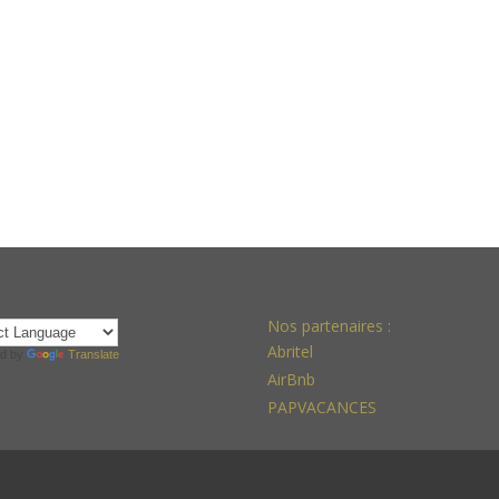
Nos partenaires :
Abritel
d by
Translate
AirBnb
PAPVACANCES