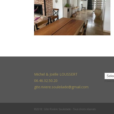
Michel & Joëlle LOUSSERT
06.46.32.50.20
Powere
gite.riviere.souleilade@gmail.com
©2018: Gîte Rivière Souleilade - Tous droits réservés.