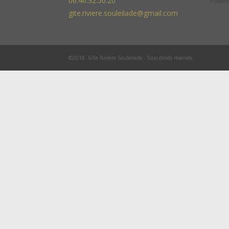
06.46.32.50.20
Powere
gite.riviere.souleilade@gmail.com
©2018: Gîte Rivière Souleilade - Tous droits réservés.