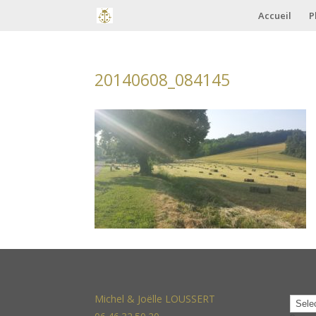
Accueil
P
20140608_084145
Michel & Joëlle LOUSSERT