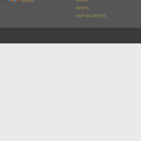
d by
Translate
AirBnb
PAPVACANCES