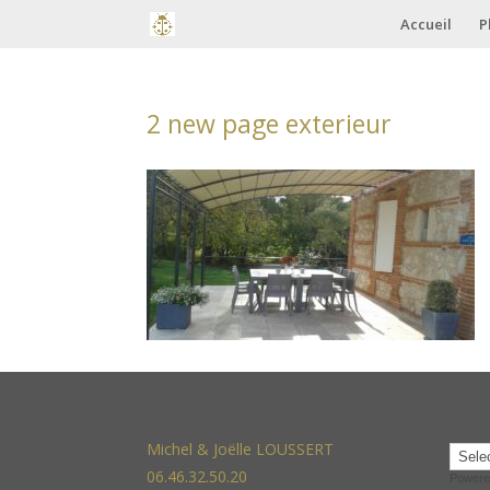
Accueil
P
2 new page exterieur
Michel & Joëlle LOUSSERT
06.46.32.50.20
Powere