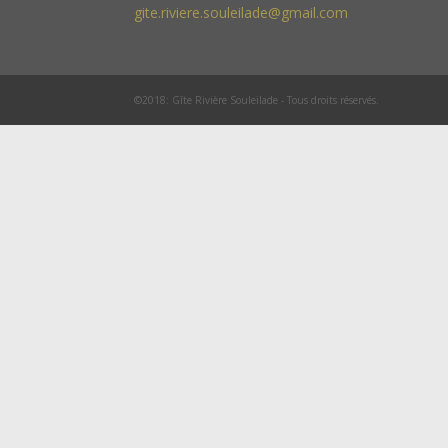
gite.riviere.souleilade@gmail.com
©2018: Gîte Rivière Souleilade - Tous droits réservés.