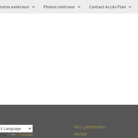
hotos extérieur
Photos intérieur
Contact Accès Plan
Nos partenaires :
Abritel
d by
Translate