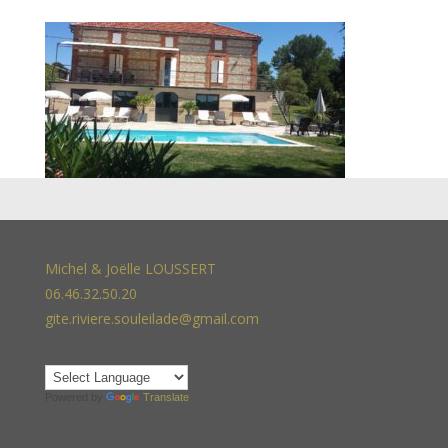
Michel & Joëlle LOUSSERT
06.46.32.50.20
gite.riviere.souleilade@gmail.com
Powered by
Translate