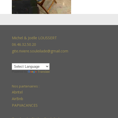
Michel & Joëlle LOUSSERT
06.46.32.50.20
gite.riviere.souleilade@gmail.com
Powered by
Translate
Nos partenaires :
Abritel
AirBnb
PAPVACANCES