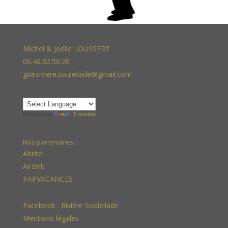
Michel & Joëlle LOUSSERT
06.46.32.50.20
gite.riviere.souleilade@gmail.com
Powered by
Translate
Nos partenaires :
Abritel
AirBnb
PAPVACANCES
Facebook :
Rivière Souleilade
Mentions légales