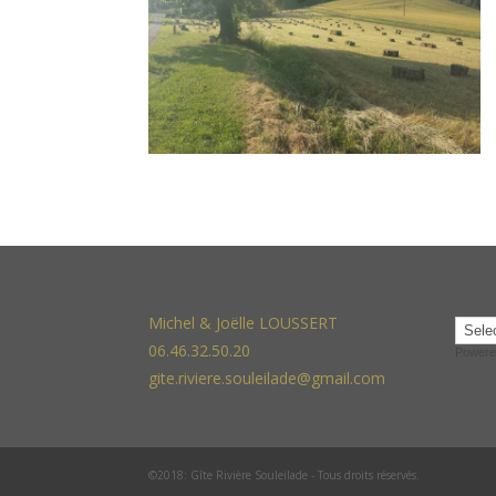
Michel & Joëlle LOUSSERT
06.46.32.50.20
Powere
gite.riviere.souleilade@gmail.com
©2018: Gîte Rivière Souleilade - Tous droits réservés.