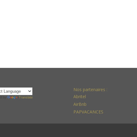
Nos partenaires :
Abritel
d by
Translate
AirBnb
PAPVACANCES