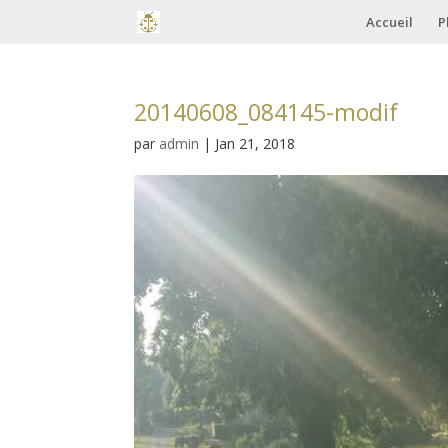
Accueil
P
20140608_084145-modif
par
admin
|
Jan 21, 2018