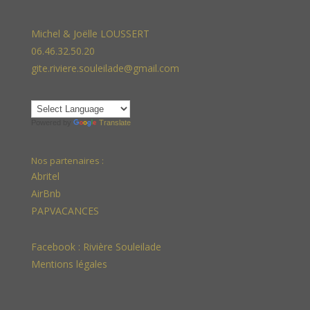
Michel & Joëlle LOUSSERT
06.46.32.50.20
gite.riviere.souleilade@gmail.com
Powered by
Translate
Nos partenaires :
Abritel
AirBnb
PAPVACANCES
Facebook :
Rivière Souleilade
Mentions légales