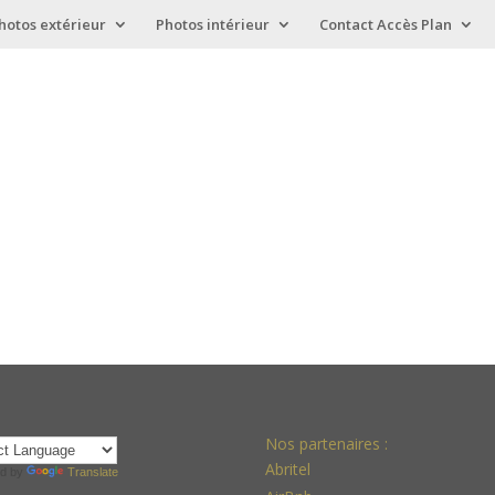
hotos extérieur
Photos intérieur
Contact Accès Plan
Nos partenaires :
Abritel
d by
Translate