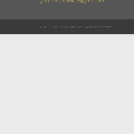
gite.riviere.souleilade@gmail.com
©2018: Gîte Rivière Souleilade - Tous droits réservés.