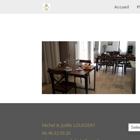
Accueil
P
Michel & Joëlle LOUSSERT
06.46.32.50.20
Powere