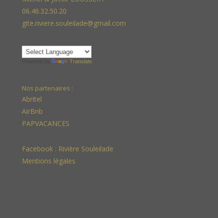
06.46.32.50.20
gite.riviere.souleilade@gmail.com
Powered by
Translate
Nos partenaires :
Abritel
AirBnb
PAPVACANCES
Facebook :
Rivière Souleilade
Mentions légales