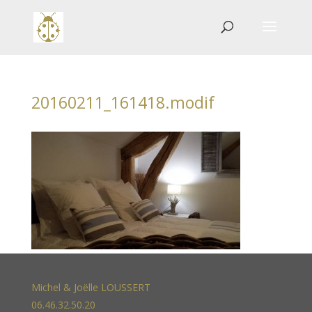
20160211_161418.modif
Michel & Joëlle LOUSSERT
06.46.32.50.20