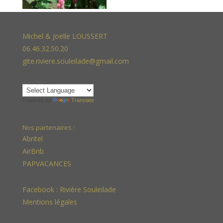
Michel & Joëlle LOUSSERT
06.46.32.50.20
gite.riviere.souleilade@gmail.com
Powered by
Translate
Nos partenaires :
Abritel
AirBnb
PAPVACANCES
Facebook :
Rivière Souleilade
Mentions légales