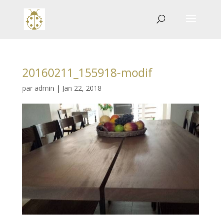
20160211_155918-modif
par
admin
|
Jan 22, 2018