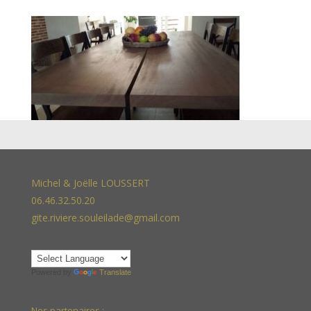
Michel & Joëlle LOUSSERT
06.46.32.50.20
gite.riviere.souleilade@gmail.com
Powered by
Translate
Nos partenaires :