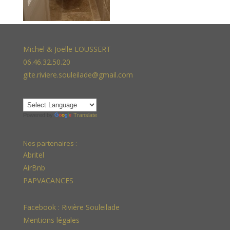
Michel & Joëlle LOUSSERT
06.46.32.50.20
gite.riviere.souleilade@gmail.com
Powered by
Translate
Nos partenaires :
Abritel
AirBnb
PAPVACANCES
Facebook :
Rivière Souleilade
Mentions légales