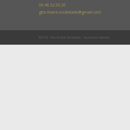
06.46.32.50.20
gite.riviere.souleilade@gmail.com
©2018: Gîte Rivière Souleilade - Tous droits réservés.